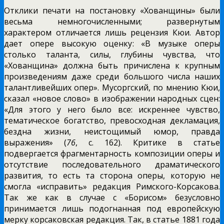
Отклики печати на постановку «Хованщины» были
весьма немногочисленными; развернутым
характером отличается лишь рецензия Кюи. Автор
дает опере высокую оценку: «В музыке оперы
столько таланта, силы, глубины чувства, что
«Хованщина» должна быть причислена к крупным
произведениям даже среди большого числа наших
талантливейших опер». Мусоргский, по мнению Кюи,
сказал «новое слово» в изображении народных сцен:
«Для этого у него было все: искреннее чувство,
тематическое богатство, превосходная декламация,
бездна жизни, неистощимый юмор, правда
выражения» (
76
, с. 162). Критике в статье
подвергается фрагментарность композиции оперы и
отсутствие последовательного драматического
развития, то есть та сторона оперы, которую не
смогла «исправить» редакция Римского-Корсакова.
Так же как в случае с «Борисом» безусловно
принимается лишь подогнанная под европейскую
мерку корсаковская редакция. Так, в статье 1881 года