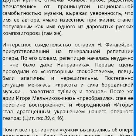
впечатление» от проникнутой национальной
самобытностью музыки, выражал уверенность, что
имя ее автора, «мало известное при жизни, станет
популярным как имя одного из даровитых русских
композиторов» (там же).
Интересное свидетельство оставил Н. Финдейзен,
присутствовавший на генеральной репетиции
оперы. По его словам, репетиция началась неудачно
– «не было даже Направника». Первые сцены
проходили со «снотворным спокойствием», певцы
были апатичны и нерешительны. Постепенно
ситуация менялась: «красота и сила бородинской
музыки … захватила публику и певцов». После же
арии Игоря Мельников-князь «преобразился, спев ее
поистине восторженно», и «бородинский «Игорь»
стал драгоценным украшением нашего оперного
театра» (Цит. по:
39
, с. 46).
Почти все противники «кучки» высказались об опере