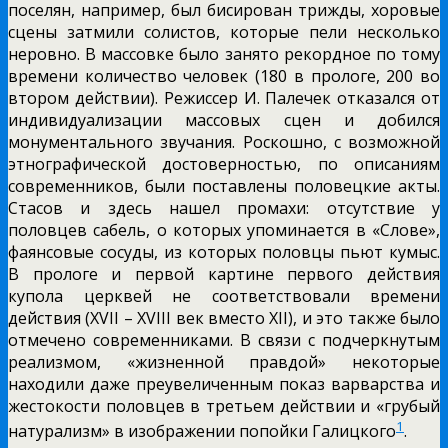
поселян, например, был бисирован трижды, хоровые
сцены затмили солистов, которые пели несколько
неровно. В массовке было занято рекордное по тому
времени количество человек (180 в прологе, 200 во
втором действии). Режиссер И. Палечек отказался от
индивидуализации массовых сцен и добился
монументального звучания. Роскошно, с возможной
этнографической достоверностью, по описаниям
современников, были поставлены половецкие акты.
Стасов и здесь нашел промахи: отсутствие у
половцев сабель, о которых упоминается в «Слове»,
фаянсовые сосуды, из которых половцы пьют кумыс.
В прологе и первой картине первого действия
купола церквей не соответствовали времени
действия (XVII – XVIII век вместо XII), и это также было
отмечено современниками. В связи с подчеркнутым
реализмом, «жизненной правдой» некоторые
находили даже преувеличенным показ варварства и
жестокости половцев в третьем действии и «грубый
1
натурализм» в изображении попойки Галицкого
.