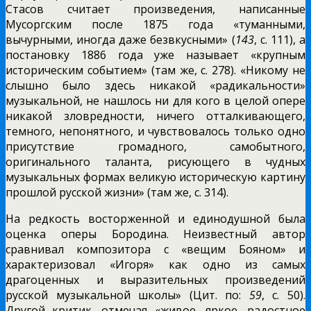
Стасов считает произведения, написанные
Мусоргским после 1875 года «туманными,
вычурными, иногда даже безвкусными» (
143
, с. 111), а
постановку 1886 года уже называет «крупным
историческим событием» (там же, с. 278). «Никому не
слышно было здесь никакой «радикальности»
музыкальной, не нашлось ни для кого в целой опере
никакой зловредности, ничего отталкивающего,
темного, непонятного, и чувствовалось только одно
присутствие громадного, самобытного,
оригинального таланта, рисующего в чудных
музыкальных формах великую историческую картину
прошлой русской жизни» (там же, с. 314).
На редкость восторженной и единодушной была
оценка оперы Бородина. Неизвестный автор
сравнивал композитора с «вещим Бояном» и
характеризовал «Игоря» как одно из самых
драгоценных и выразительных произведений
русской музыкальной школы» (Цит. по:
59
, с. 50).
Другой критик, отмечая «живое, яркое, радостное