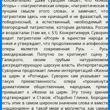
положительно. Даже Суворин пишет, что «Князь
Игорь» – «патриотическая опера», «патриотическая в
лучшем смысле этого слова», и замечает, что
патриотизм здесь «не кричащий и не фразистый, не
победоносный, а естественный, необходимый и
благородный патриотизм, которым делалась Россия
и возрастала» (там же, с. 51). Конкретизируя, Суворин
видит патриотизм «Игоря» в единстве народа и
князя и утверждает, что продолжением и апофеозом
оперы является современная Русь – Русь
самодержавная. Попутно он критикует сцену у
Галицкого, своим грубым натурализмом
дискредитирующую царскую власть. Интерпретация
Суворина продолжает линию интерпретаций «Жизни
за царя» и «Рогнеды». Суворин сам указывает на
такую преемственность: опера «проникнута
драматизмом общественным, народным, прямо
примыкает к «Жизни за царя». Эту точку зрения
подтверждает и Стасов: «Подобно Глинке, Бородин
есть эпик в самом широком значении слова и вместе
«национален» в такой мере и могучести, как самые